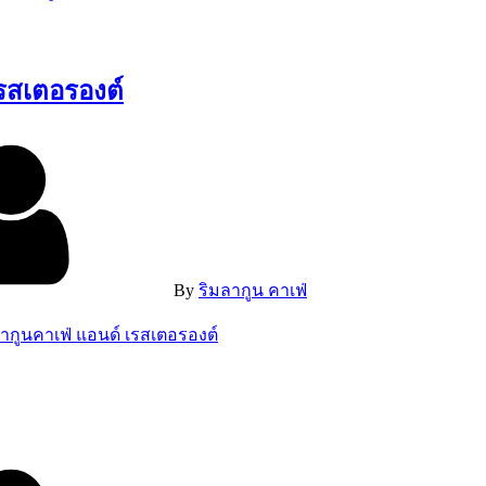
เรสเตอรองต์
By
ริมลากูน คาเฟ่
ลากูนคาเฟ่ แอนด์ เรสเตอรองต์