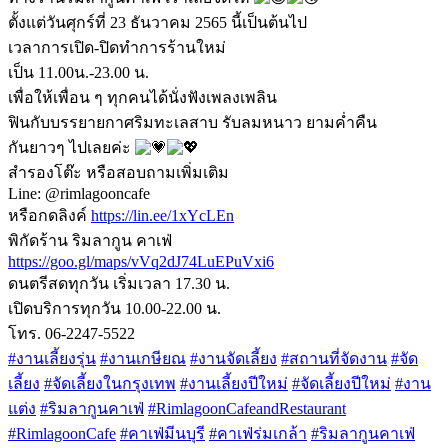
ตั้งแต่วันศุกร์ที่ 23 ธันวาคม 2565 นี้เป็นต้นไป
เวลาการเปิด-ปิดทำการร้านใหม่
เป็น 11.00น.-23.00 น.
เพื่อให้เพื่อน ๆ ทุกคนได้นั่งฟังเพลงเพลิน
ฟินกับบรรยายกาศริมทะเลสาบ รับลมหนาว ยามค่ำคืน
กันยาวๆ ไปเลยค่ะ
สำรองโต๊ะ หรือสอบถามเพิ่มเติม
Line: @rimlagooncafe
หรือกดลิงค์
https://lin.ee/1xYcLEn
พิกัดร้าน ริมลากูน คาเฟ่
https://goo.gl/maps/vVq2dJ74LuEPuVxi6
ดนตรีสดทุกวัน เริ่มเวลา 17.30 น.
เปิดบริการทุกวัน 10.00-22.00 น.
โทร. 06-2247-5522
#งานเลี้ยงรุ่น
#งานเกษียณ
#งานจัดเลี้ยง
#สถานที่จัดงาน
#จัด
เลี้ยง
#จัดเลี้ยงในกรุงเทพ
#งานเลี้ยงปีใหม่
#จัดเลี้ยงปีใหม่
#งาน
แต่ง
#ริมลากูนคาเฟ่
#RimlagoonCafeandRestaurant
#RimlagoonCafe
#คาเฟ่มีนบุรี
#คาเฟ่ร่มเกล้า
#ริมลากูนคาเฟ่